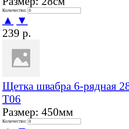
Размер: 28см
Количество:
▲
▼
239 р.
Щетка швабра 6-рядная 28
Т06
Размер: 450мм
Количество: