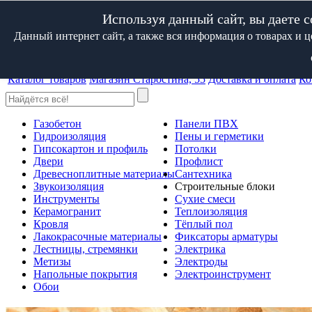
183034, Мурманск, Домостроительная, д.16
Используя данный сайт, вы даете с
Данный интернет сайт, а также вся информация о товарах и 
(8152)
601-101
Посмотреть на карте
Каталог товаров
Магазин Старостина, 55
Доставка и оплата
Ко
Газобетон
Панели ПВХ
Гидроизоляция
Пены и герметики
Гипсокартон и профиль
Потолки
Двери
Профлист
Древесноплитные материалы
Сантехника
Звукоизоляция
Строительные блоки
Инструменты
Сухие смеси
Керамогранит
Теплоизоляция
Кровля
Тёплый пол
Лакокрасочные материалы
Фиксаторы арматуры
Лестницы, стремянки
Электрика
Метизы
Электроды
Напольные покрытия
Электроинструмент
Обои