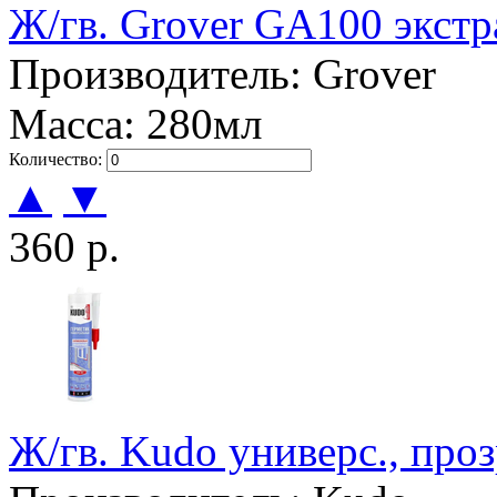
Ж/гв. Grover GA100 экстр
Производитель: Grover
Масса: 280мл
Количество:
▲
▼
360 р.
Ж/гв. Kudo универс., про