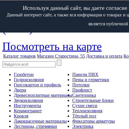
Используя данный сайт, вы даете согласие
183034, Мурманск, Домос
Данный интернет сайт, а также вся информация о товарах и
является публичной
(8152)
601-101
Посмотреть на карте
Каталог товаров
Магазин Старостина, 55
Доставка и оплата
Ко
Газобетон
Панели ПВХ
Гидроизоляция
Пены и герметики
Гипсокартон и профиль
Потолки
Двери
Профлист
Древесноплитные материалы
Сантехника
Звукоизоляция
Строительные блоки
Инструменты
Сухие смеси
Керамогранит
Теплоизоляция
Кровля
Тёплый пол
Лакокрасочные материалы
Фиксаторы арматуры
Лестницы, стремянки
Электрика